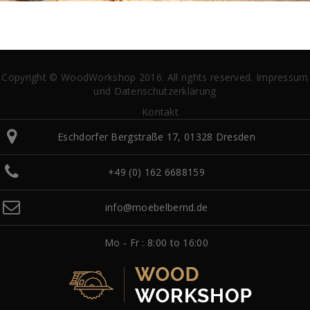
Copyright © WoodWorkshop 2016. All rights reserved.
Impressum
und Datenschutzerklärung
Kontakt
Eschdorfer Bergstraße 17, 01328 Dresden
+49 (0) 162 6688159
info@moebelbernd.de
Mo - Fr : 8:00 to 16:00