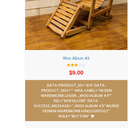
Woo Album #3
$
9.00
Bewertet
mit
3.00
von 5
DATA-PRODUCT_ID="474" DATA-
PRODUCT_SKU="" ARIA-LABEL="IN DEN
WARENKORB LEGEN: „WOO ALBUM #3“"
REL="NOFOLLOW" DATA-
SUCCESS_MESSAGE="„WOO ALBUM #3“ WURDE
DEINEM WARENKORB HINZUGEFÜGT"
ROLE="BUTTON"