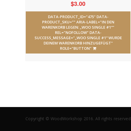
$
3.00
DATA-PRODUCT_ID="475" DATA-
PRODUCT_SKU="" ARIA-LABEL="IN DEN
WARENKORB LEGEN: „WOO SINGLE #1“"
REL="NOFOLLOW" DATA-
SUCCESS_MESSAGE="„WOO SINGLE #1“ WURDE
DEINEM WARENKORB HINZUGEFÜGT"
ROLE="BUTTON"
Copyright © WoodWorkshop 2016. All rights reserved