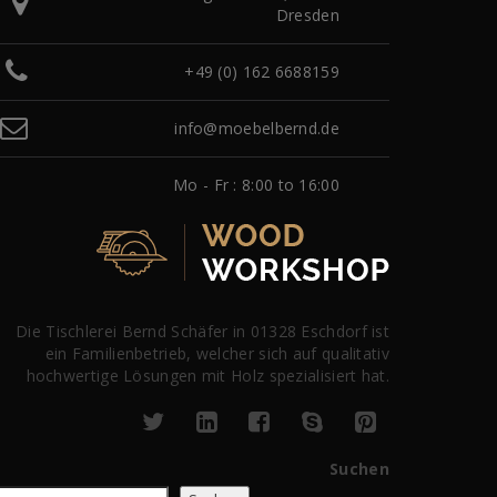
Dresden
+49 (0) 162 6688159
info@moebelbernd.de
Mo - Fr : 8:00 to 16:00
Die Tischlerei Bernd Schäfer in 01328 Eschdorf ist
ein Familienbetrieb, welcher sich auf qualitativ
hochwertige Lösungen mit Holz spezialisiert hat.
Suchen