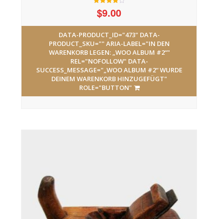
$
9.00
Bewertet
mit
4.00
von 5
DATA-PRODUCT_ID="473" DATA-
PRODUCT_SKU="" ARIA-LABEL="IN DEN
WARENKORB LEGEN: „WOO ALBUM #2“"
REL="NOFOLLOW" DATA-
SUCCESS_MESSAGE="„WOO ALBUM #2“ WURDE
DEINEM WARENKORB HINZUGEFÜGT"
ROLE="BUTTON"