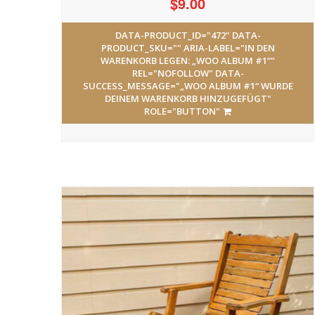
$
9.00
DATA-PRODUCT_ID="472" DATA-
PRODUCT_SKU="" ARIA-LABEL="IN DEN
WARENKORB LEGEN: „WOO ALBUM #1“"
REL="NOFOLLOW" DATA-
SUCCESS_MESSAGE="„WOO ALBUM #1“ WURDE
DEINEM WARENKORB HINZUGEFÜGT"
ROLE="BUTTON"