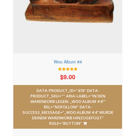
Woo Album #4
$
9.00
Bewertet mit
5.00
von 5
DATA-PRODUCT_ID="476" DATA-
PRODUCT_SKU="" ARIA-LABEL="IN DEN
WARENKORB LEGEN: „WOO ALBUM #4“"
REL="NOFOLLOW" DATA-
SUCCESS_MESSAGE="„WOO ALBUM #4“ WURDE
DEINEM WARENKORB HINZUGEFÜGT"
ROLE="BUTTON"