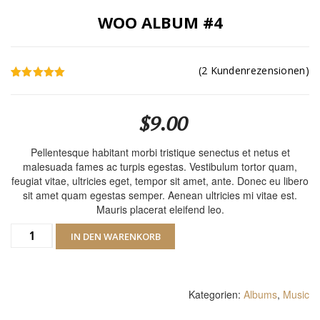
WOO ALBUM #4
(
2
Kundenrezensionen)
2
Bewertet
mit
5.00
von 5,
$
9.00
basierend
auf
Kundenbewertungen
Pellentesque habitant morbi tristique senectus et netus et
malesuada fames ac turpis egestas. Vestibulum tortor quam,
feugiat vitae, ultricies eget, tempor sit amet, ante. Donec eu libero
sit amet quam egestas semper. Aenean ultricies mi vitae est.
Mauris placerat eleifend leo.
Woo
IN DEN WARENKORB
Album
#4
Menge
Kategorien:
Albums
,
Music