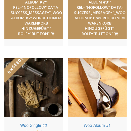
ALBUM #2“"
ALBUM #3“"
REL="NOFOLLOW" DATA-
REL="NOFOLLOW" DATA-
SUCCESS_MESSAGE="„WOO
SUCCESS_MESSAGE="„WOO
ALBUM #2“ WURDE DEINEM
ALBUM #3“ WURDE DEINEM
WARENKORB
WARENKORB
HINZUGEFÜGT"
HINZUGEFÜGT"
ROLE="BUTTON"
ROLE="BUTTON"
ANGEBOT!
Woo Single #2
Woo Album #1